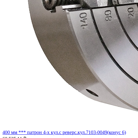
400 мм *** патрон 4-х кул.с реверс.кул.7103-0049(конус 6)