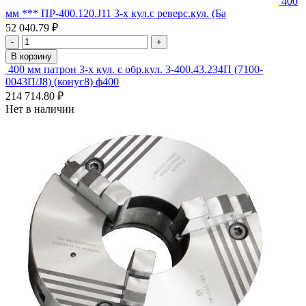
400
мм *** ПР-400.120.J11 3-х кул.с реверс.кул. (Ба
52 040.79 ₽
-
+
В корзину
400 мм патрон 3-х кул. с обр.кул. 3-400.43.234П (7100-
0043П/J8) (конус8) ф400
214 714.80 ₽
Нет в наличии