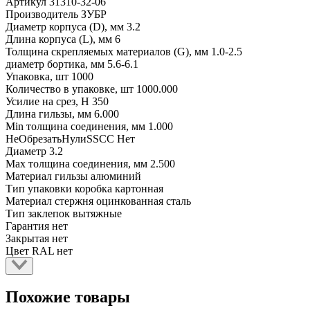
Артикул
31310-32-06
Производитель
ЗУБР
Диаметр корпуса (D), мм
3.2
Длина корпуса (L), мм
6
Толщина скрепляемых материалов (G), мм
1.0-2.5
диаметр бортика, мм
5.6-6.1
Упаковка, шт
1000
Количество в упаковке, шт
1000.000
Усилие на срез, Н
350
Длина гильзы, мм
6.000
Min толщина соединения, мм
1.000
НеОбрезатьНулиSSCC
Нет
Диаметр
3.2
Max толщина соединения, мм
2.500
Материал гильзы
алюминий
Тип упаковки
коробка картонная
Материал стержня
оцинкованная сталь
Тип заклепок
вытяжные
Гарантия
нет
Закрытая
нет
Цвет RAL
нет
Похожие товары